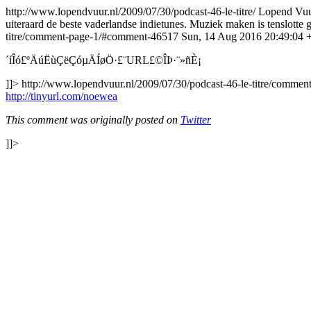
http://www.lopendvuur.nl/2009/07/30/podcast-46-le-titre/
Lopend Vuur
uiteraard de beste vaderlandse indietunes. Muziek maken is tenslotte 
titre/comment-page-1/#comment-46517
Sun, 14 Aug 2016 20:49:04 
´íÎó£ºÄúËùÇëÇóµÄÍøÖ·£¨URL£©ÎÞ·¨»ñÈ¡
]]>
http://www.lopendvuur.nl/2009/07/30/podcast-46-le-titre/comm
http://tinyurl.com/noewea
This comment was originally posted on
Twitter
]]>