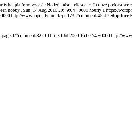
 is het platform voor de Nederlandse indiescene. In onze podcast word
geen hobby..
Sun, 14 Aug 2016 20:49:04 +0000
hourly
1
https://wordp
+0000
http://www.lopendvuur.nl/?p=1735#comment-46517
Skip hire 
ent-page-1/#comment-8229
Thu, 30 Jul 2009 16:00:54 +0000
http://ww