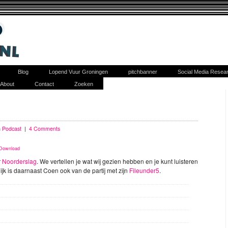
Blog
Lopend Vuur Groningen
pitchbanner
Social Media Resea
About
Contact
Zoeken
n
Podcast
|
4 Comments
Download
r
Noorderslag
. We vertellen je wat wij gezien hebben en je kunt luisteren
jk is daarnaast Coen ook van de partij met zijn
Fileunder5
.