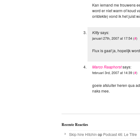
Kan iemand me trouwens een
word er niet warm of koud va
ontdekte) vond ik het juist
Kitty
says:
januari 27th, 2007 at 17:54 (
#
)
Flux is gaaf ja, hopelijk wo
Marco Raaphorst
says:
februari 3rd, 2007 at 14:39 (
#
)
goeie afsluiter heren qua adv
naks mee.
Recente Reacties
Skip hire Hitchin
op
Podcast 46: Le Titre