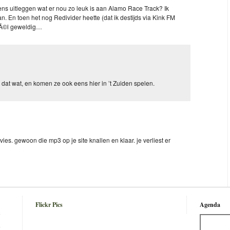
s uitleggen wat er nou zo leuk is aan Alamo Race Track? Ik
n. En toen het nog Redivider heette (dat ik destijds via Kink FM
 wÃ©l geweldig…
rd dat wat, en komen ze ook eens hier in ’t Zuiden spelen.
ies. gewoon die mp3 op je site knallen en klaar. je verliest er
Flickr Pics
Agenda