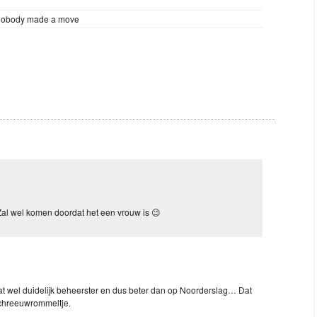
obody made a move
. Zal wel komen doordat het een vrouw is 😉
aat wel duidelijk beheerster en dus beter dan op Noorderslag… Dat
schreeuwrommeltje.