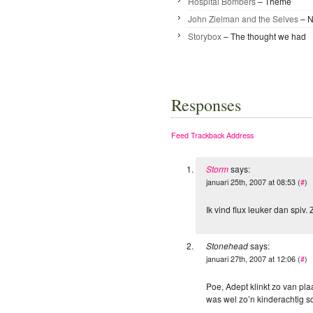
Hospital Bombers
– Theme
John Zielman and the Selves
– N
Storybox
– The thought we had
Responses
Feed
Trackback Address
Storm
says:
januari 25th, 2007 at 08:53 (
#
)
Ik vind flux leuker dan spiv
Stonehead
says:
januari 27th, 2007 at 12:06 (
#
)
Poe, Adept klinkt zo van pl
was wel zo’n kinderachtig 