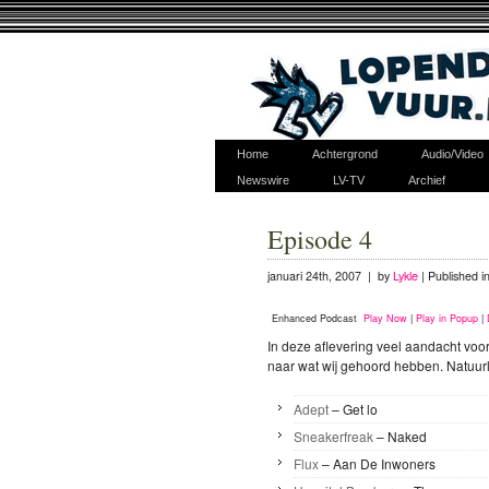
Home
Achtergrond
Audio/Video
Newswire
LV-TV
Archief
Episode 4
januari 24th, 2007 | by
Lykle
|
Published i
Enhanced Podcast
Play Now
|
Play in Popup
|
In deze aflevering veel aandacht voo
naar wat wij gehoord hebben. Natuurli
Adept
– Get lo
Sneakerfreak
– Naked
Flux
– Aan De Inwoners