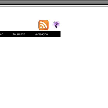
rch
Tourreport
Voorpagina