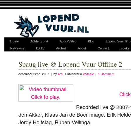
Home
Achtergrond
Audio/Video
Blog
Lopend Vuur Gro
Newswire
LV-TV
Archief
About
Contact
Zoeke
Spaug live @ Lopend Vuur Offline 2
december 22nd, 2007 | by
Ard
|
Published in
Vodcast
|
1 Comment
Click
Recorded live @ 2007-
den Akker, Klaas Jan de Boer Image: Erik Heid
Jordy Holtslag, Ruben Vellinga