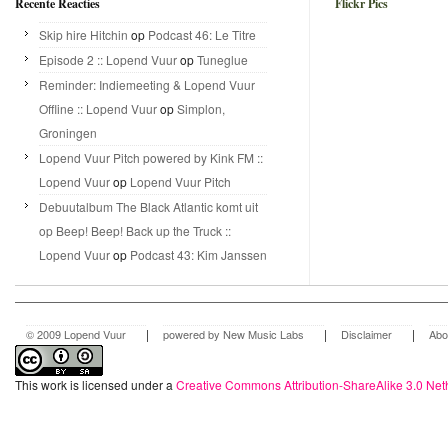
Recente Reacties
Flickr Pics
Skip hire Hitchin
op
Podcast 46: Le Titre
Episode 2 :: Lopend Vuur
op
Tuneglue
Reminder: Indiemeeting & Lopend Vuur
Offline :: Lopend Vuur
op
Simplon,
Groningen
Lopend Vuur Pitch powered by Kink FM ::
Lopend Vuur
op
Lopend Vuur Pitch
Debuutalbum The Black Atlantic komt uit
op Beep! Beep! Back up the Truck ::
Lopend Vuur
op
Podcast 43: Kim Janssen
|
|
|
© 2009 Lopend Vuur
powered by New Music Labs
Disclaimer
Abo
This work is licensed under a
Creative Commons Attribution-ShareAlike 3.0 Net