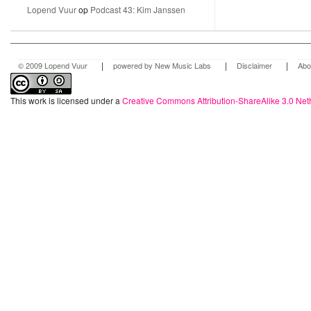
Lopend Vuur
op
Podcast 43: Kim Janssen
|
|
|
© 2009 Lopend Vuur
powered by New Music Labs
Disclaimer
Abo
This work is licensed under a
Creative Commons Attribution-ShareAlike 3.0 Net