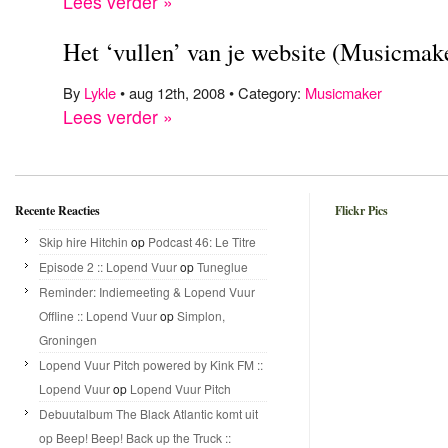
Lees verder »
Het ‘vullen’ van je website (Musicmak
By
Lykle
• aug 12th, 2008 • Category:
Musicmaker
Lees verder »
Recente Reacties
Flickr Pics
Skip hire Hitchin
op
Podcast 46: Le Titre
Episode 2 :: Lopend Vuur
op
Tuneglue
Reminder: Indiemeeting & Lopend Vuur
Offline :: Lopend Vuur
op
Simplon,
Groningen
Lopend Vuur Pitch powered by Kink FM ::
Lopend Vuur
op
Lopend Vuur Pitch
Debuutalbum The Black Atlantic komt uit
op Beep! Beep! Back up the Truck ::