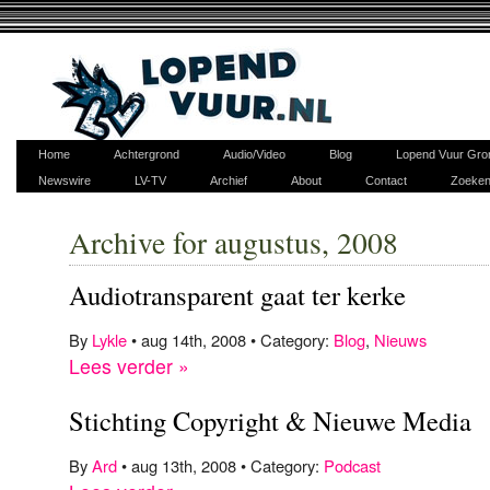
Home
Achtergrond
Audio/Video
Blog
Lopend Vuur Gro
Newswire
LV-TV
Archief
About
Contact
Zoeke
Archive for augustus, 2008
Audiotransparent gaat ter kerke
By
Lykle
• aug 14th, 2008 • Category:
Blog
,
Nieuws
Lees verder »
Stichting Copyright & Nieuwe Media
By
Ard
• aug 13th, 2008 • Category:
Podcast