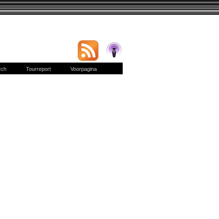
rch
Tourreport
Voorpagina