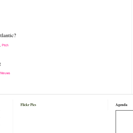
tlantic?
,
Pitch
g
,
Nieuws
Flickr Pics
Agenda