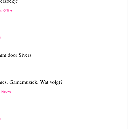
erzoekje
ws
,
Offline
t
mm door Sivers
es. Gamemuziek. Wat volgt?
,
Nieuws
t