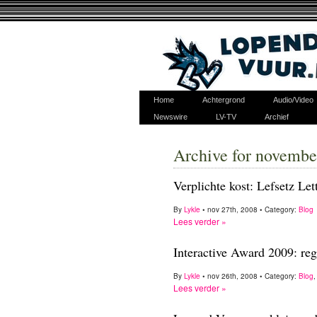
Home
Achtergrond
Audio/Video
Newswire
LV-TV
Archief
Archive for novembe
Verplichte kost: Lefsetz Le
By
Lykle
• nov 27th, 2008 • Category:
Blog
Lees verder »
Interactive Award 2009: regi
By
Lykle
• nov 26th, 2008 • Category:
Blog
Lees verder »