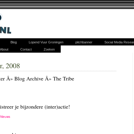
Blog
Lopend Vuur Groningen
pitchbanner
Social Media Resea
About
Contact
Zoeken
r, 2008
tter Â» Blog Archive Â» The Tribe
streer je bijzondere (inter)actie!
,
Nieuws