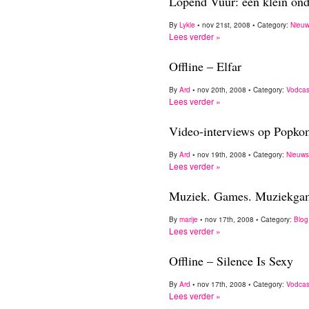
Lopend Vuur: een klein ond
By
Lykle
• nov 21st, 2008 • Category:
Nieu
Lees verder »
Offline – Elfar
By
Ard
• nov 20th, 2008 • Category:
Vodcas
Lees verder »
Video-interviews op Popko
By
Ard
• nov 19th, 2008 • Category:
Nieuws
Lees verder »
Muziek. Games. Muziekgam
By
marije
• nov 17th, 2008 • Category:
Blog
Lees verder »
Offline – Silence Is Sexy
By
Ard
• nov 17th, 2008 • Category:
Vodcas
Lees verder »