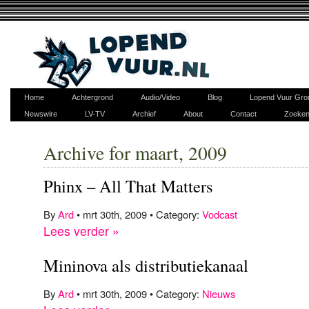
Home
Achtergrond
Audio/Video
Blog
Lopend Vuur Gro
Newswire
LV-TV
Archief
About
Contact
Zoeke
Archive for maart, 2009
Phinx – All That Matters
By
Ard
• mrt 30th, 2009 • Category:
Vodcast
Lees verder »
Mininova als distributiekanaal
By
Ard
• mrt 30th, 2009 • Category:
Nieuws