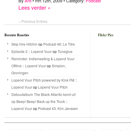
By
Ard
• mrt 12th, 2009 • Category:
Podcast
Lees verder »
« Previous Entries
Recente Reacties
Flickr Pics
Skip hire Hitchin
op
Podcast 46: Le Titre
Episode 2 :: Lopend Vuur
op
Tuneglue
Reminder: Indiemeeting & Lopend Vuur
Offline :: Lopend Vuur
op
Simplon,
Groningen
Lopend Vuur Pitch powered by Kink FM ::
Lopend Vuur
op
Lopend Vuur Pitch
Debuutalbum The Black Atlantic komt uit
op Beep! Beep! Back up the Truck ::
Lopend Vuur
op
Podcast 43: Kim Janssen