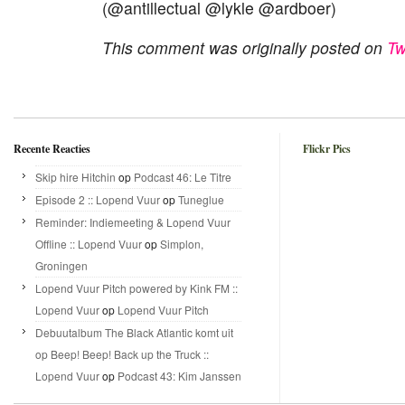
(@antillectual @lykle @ardboer)
This comment was originally posted on
Tw
Recente Reacties
Flickr Pics
Skip hire Hitchin
op
Podcast 46: Le Titre
Episode 2 :: Lopend Vuur
op
Tuneglue
Reminder: Indiemeeting & Lopend Vuur
Offline :: Lopend Vuur
op
Simplon,
Groningen
Lopend Vuur Pitch powered by Kink FM ::
Lopend Vuur
op
Lopend Vuur Pitch
Debuutalbum The Black Atlantic komt uit
op Beep! Beep! Back up the Truck ::
Lopend Vuur
op
Podcast 43: Kim Janssen