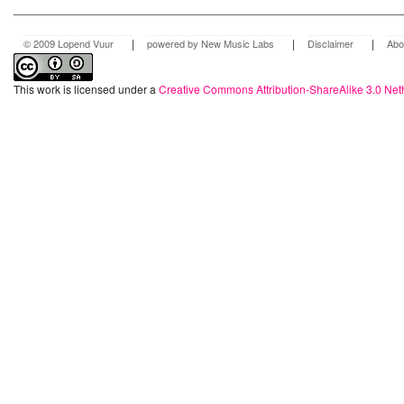
|
|
|
© 2009 Lopend Vuur
powered by New Music Labs
Disclaimer
Abo
This work is licensed under a
Creative Commons Attribution-ShareAlike 3.0 Net