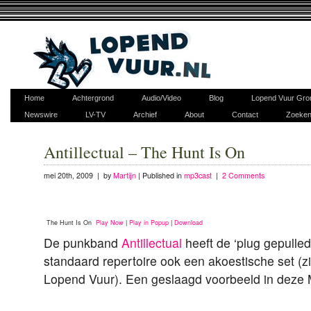
Home
Achtergrond
Audio/Video
Blog
Lopend Vuur Gro
Newswire
LV-TV
Archief
About
Contact
Zoeke
Antillectual – The Hunt Is On
mei 20th, 2009 | by
Martijn
|
Published in
mp3cast
|
2 Comments
The Hunt Is On
Play Now
|
Play in Popup
|
Download
De punkband
Antillectual
heeft de ‘plug gepulled
standaard repertoire ook een akoestische set (z
Lopend Vuur). Een geslaagd voorbeeld in deze 