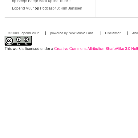
op Beep! Beep! Back up the Truck ::
Lopend Vuur
op
Podcast 43: Kim Janssen
|
|
|
© 2009 Lopend Vuur
powered by New Music Labs
Disclaimer
Abo
This work is licensed under a
Creative Commons Attribution-ShareAlike 3.0 Net