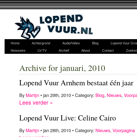
Home
Achtergrond
Audio/Video
Blog
Lopend Vuur Gro
Newswire
LV-TV
Archief
About
Contact
Zoeke
Archive for januari, 2010
Lopend Vuur Arnhem bestaat één jaar
By
Martijn
• jan 29th, 2010 • Category:
Blog
,
Nieuws
,
Voorp
Lees verder »
Lopend Vuur Live: Celine Cairo
By
Martijn
• jan 28th, 2010 • Category:
Nieuws
,
Voorpagina