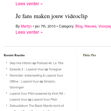
Lees verder »
Je fans maken jouw videoclip
By
Martijn
• jan 7th, 2010 • Category:
Blog
,
Nieuws
,
Voorpa
Lees verder »
Recente Reacties
Flickr Pics
Skip hire Hitchin
op
Podcast 46: Le Titre
Episode 2 :: Lopend Vuur
op
Tuneglue
Reminder: Indiemeeting & Lopend Vuur
Offline :: Lopend Vuur
op
Simplon,
Groningen
Lopend Vuur Pitch powered by Kink FM ::
Lopend Vuur
op
Lopend Vuur Pitch
Debuutalbum The Black Atlantic komt uit