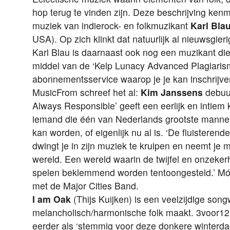
hop terug te vinden zijn. Deze beschrijving ken
muziek van indierock- en folkmuzikant
Karl Bla
USA). Op zich klinkt dat natuurlijk al nieuwsgi
Karl Blau is daarnaast ook nog een muzikant die
middel van de ‘Kelp Lunacy Advanced Plagiarism
abonnementsservice waarop je je kan inschrijve
MusicFrom schreef het al:
Kim Janssens
debuut
Always Responsible’ geeft een eerlijk en intiem k
iemand die één van Nederlands grootste manneli
kan worden, of eigenlijk nu al is. ‘De fluisterend
dwingt je in zijn muziek te kruipen en neemt je 
wereld. Een wereld waarin de twijfel en onzeker
spelen beklemmend worden tentoongesteld.’ M
met de Major Cities Band.
I am Oak
(Thijs Kuijken) is een veelzijdige songw
melancholisch/harmonische folk maakt. 3voor12
eerder als ‘stemmig voor deze donkere winterda