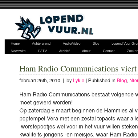
Home
Achtergrond
Audio/Video
Blog
Lopend Vuur Gro
Newswire
LV-TV
Archief
About
Contact
Zoeke
Ham Radio Communications viert e
februari 25th, 2010 | by
Lykle
|
Published in
Blog
,
Nie
Ham Radio Communications bestaat volgende we
moet gevierd worden!
Op zaterdag 6 maart beginnen de Hammies al v
poptempel Vera met een zestal topacts waar al
worstepootjes wel voor in het vuur willen steken
kwaliteits-jongens -en meisjes, waar Ham Radi