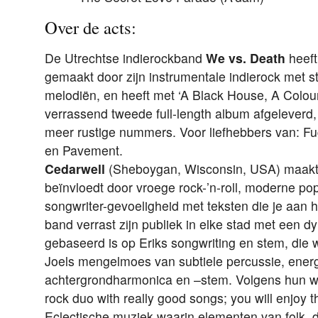
Over de acts:
De Utrechtse indierockband
We vs. Death
heeft
gemaakt door zijn instrumentale indierock met s
melodiën, en heeft met ‘A Black House, A Colo
verrassend tweede full-length album afgeleverd
meer rustige nummers. Voor liefhebbers van: Fug
en Pavement.
Cedarwell
(Sheboygan, Wisconsin, USA) maakt 
beïnvloedt door vroege rock-’n-roll, moderne po
songwriter-gevoeligheid met teksten die je aan 
band verrast zijn publiek in elke stad met een 
gebaseerd is op Eriks songwriting en stem, die
Joels mengelmoes van subtiele percussie, ene
achtergrondharmonica en –stem. Volgens hun we
rock duo with really good songs; you will enjoy t
Eclectische muziek waarin elementen van folk, 