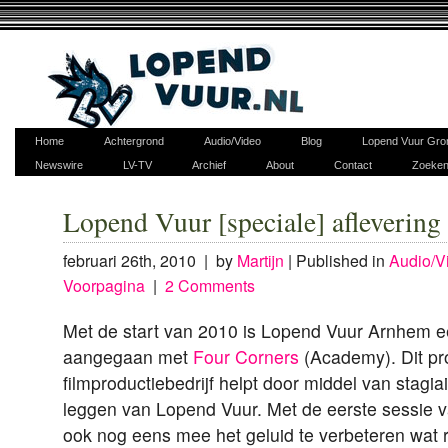
Home
Achtergrond
Audio/Video
Blog
Lopend Vuur Gro
Newswire
LV-TV
Archief
About
Contact
Zoeke
Lopend Vuur [speciale] aflevering 
februari 26th, 2010 | by
Martijn
|
Published in
Audio/V
Voorpagina
|
2 Comments
Met de start van 2010 is Lopend Vuur Arnhem 
aangegaan met
Four Corners
(Academy). Dit pr
filmproductiebedrijf helpt door middel van stagia
leggen van Lopend Vuur. Met de eerste sessie 
ook nog eens mee het geluid te verbeteren wat r