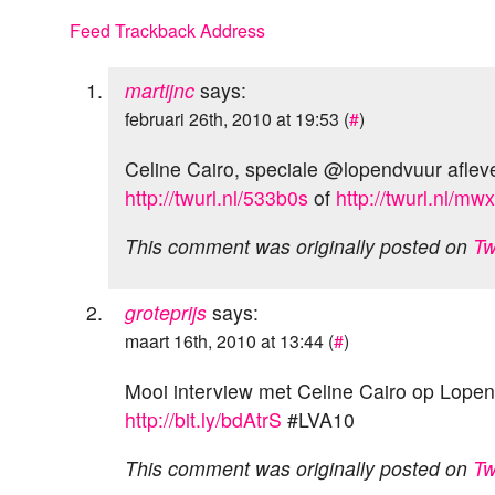
Feed
Trackback Address
martijnc
says:
februari 26th, 2010 at 19:53 (
#
)
Celine Cairo, speciale @lopendvuur afleve
http://twurl.nl/533b0s
of
http://twurl.nl/mw
This comment was originally posted on
Tw
groteprijs
says:
maart 16th, 2010 at 13:44 (
#
)
Mooi interview met Celine Cairo op Lopen
http://bit.ly/bdAtrS
#LVA10
This comment was originally posted on
Tw