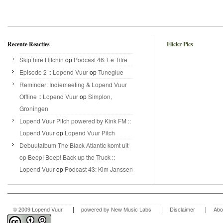
Recente Reacties
Flickr Pics
Skip hire Hitchin
op
Podcast 46: Le Titre
Episode 2 :: Lopend Vuur
op
Tuneglue
Reminder: Indiemeeting & Lopend Vuur
Offline :: Lopend Vuur
op
Simplon,
Groningen
Lopend Vuur Pitch powered by Kink FM ::
Lopend Vuur
op
Lopend Vuur Pitch
Debuutalbum The Black Atlantic komt uit
op Beep! Beep! Back up the Truck ::
Lopend Vuur
op
Podcast 43: Kim Janssen
|
|
|
© 2009 Lopend Vuur
powered by New Music Labs
Disclaimer
Abo