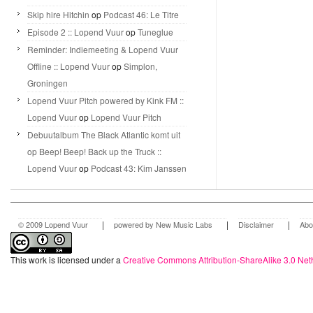
Skip hire Hitchin
op
Podcast 46: Le Titre
Episode 2 :: Lopend Vuur
op
Tuneglue
Reminder: Indiemeeting & Lopend Vuur
Offline :: Lopend Vuur
op
Simplon,
Groningen
Lopend Vuur Pitch powered by Kink FM ::
Lopend Vuur
op
Lopend Vuur Pitch
Debuutalbum The Black Atlantic komt uit
op Beep! Beep! Back up the Truck ::
Lopend Vuur
op
Podcast 43: Kim Janssen
|
|
|
© 2009 Lopend Vuur
powered by New Music Labs
Disclaimer
Abo
This work is licensed under a
Creative Commons Attribution-ShareAlike 3.0 Net