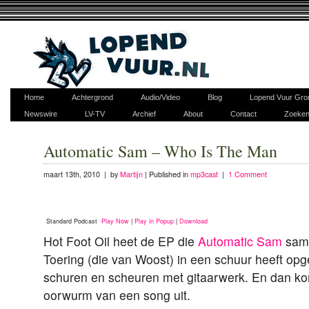
Home
Achtergrond
Audio/Video
Blog
Lopend Vuur Gro
Newswire
LV-TV
Archief
About
Contact
Zoeke
Automatic Sam – Who Is The Man
maart 13th, 2010 | by
Martijn
|
Published in
mp3cast
|
1 Comment
Standard Podcast
Play Now
|
Play in Popup
|
Download
Hot Foot Oil heet de EP die
Automatic Sam
same
Toering (die van Woost) in een schuur heeft 
schuren en scheuren met gitaarwerk. En dan ko
oorwurm van een song uit.