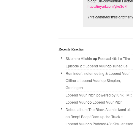
blogt: Un-convention Factory
http://tinyurl.com/yke3d7h
This comment was originall
Recente Reacties
Skip hire Hitchin
op
Podcast 46: Le Titre
Episode 2 :: Lopend Vuur
op
Tuneglue
Reminder: Indiemeeting & Lopend Vuur
Offline :: Lopend Vuur
op
Simplon,
Groningen
Lopend Vuur Pitch powered by Kink FM ::
Lopend Vuur
op
Lopend Vuur Pitch
Debuutalbum The Black Atlantic komt uit
op Beep! Beep! Back up the Truck ::
Lopend Vuur
op
Podcast 43: Kim Jansse