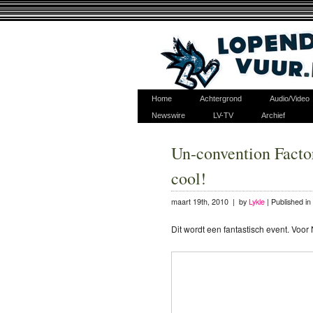
Home
Achtergrond
Audio/Video
Newswire
LV-TV
Archief
Un-convention Factor
cool!
maart 19th, 2010 | by
Lykle
|
Published in
Dit wordt een fantastisch event. Voor