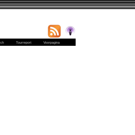
rch
Tourreport
Voorpagina