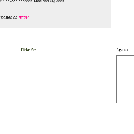
: niet voor iedereen. Maar wel erg cool! –
y posted on
Twitter
Flickr Pics
Agenda
n