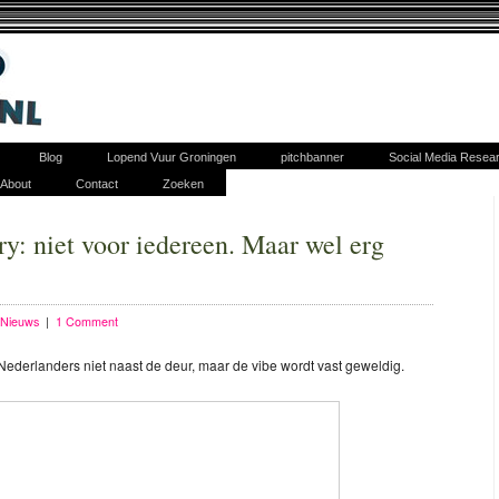
Blog
Lopend Vuur Groningen
pitchbanner
Social Media Resea
About
Contact
Zoeken
y: niet voor iedereen. Maar wel erg
Nieuws
|
1 Comment
 Nederlanders niet naast de deur, maar de vibe wordt vast geweldig.