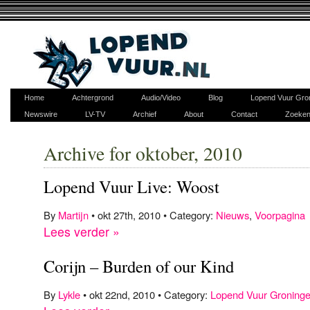
Home
Achtergrond
Audio/Video
Blog
Lopend Vuur Gro
Newswire
LV-TV
Archief
About
Contact
Zoeke
Archive for oktober, 2010
Lopend Vuur Live: Woost
By
Martijn
• okt 27th, 2010 • Category:
Nieuws
,
Voorpagina
Lees verder »
Corijn – Burden of our Kind
By
Lykle
• okt 22nd, 2010 • Category:
Lopend Vuur Groning