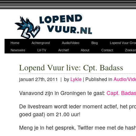
Home
Achtergrond
Audio/Video
Blog
Lopend Vuur Gro
Newswire
LV-TV
Archief
About
Contact
Zoeke
Lopend Vuur live: Cpt. Badass
januari 27th, 2011 | by
Lykle
|
Published in
Audio/Vid
Vanavond zijn in Groningen te gast:
Capt. Bada
De livestream wordt ieder moment actief, het pr
goed gaat) om 21.00 uur!
Meng je in het gesprek, Twitter mee met de has