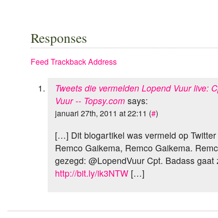
Responses
Feed
Trackback Address
Tweets die vermelden Lopend Vuur live: C
Vuur -- Topsy.com
says:
januari 27th, 2011 at 22:11 (
#
)
[…] Dit blogartikel was vermeld op Twitte
Remco Gaikema, Remco Gaikema. Remco
gezegd: @LopendVuur Cpt. Badass gaat zo
http://bit.ly/ik3NTW
[…]