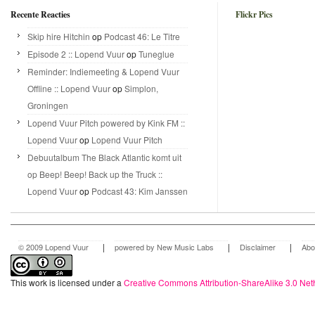
Recente Reacties
Flickr Pics
Skip hire Hitchin
op
Podcast 46: Le Titre
Episode 2 :: Lopend Vuur
op
Tuneglue
Reminder: Indiemeeting & Lopend Vuur
Offline :: Lopend Vuur
op
Simplon,
Groningen
Lopend Vuur Pitch powered by Kink FM ::
Lopend Vuur
op
Lopend Vuur Pitch
Debuutalbum The Black Atlantic komt uit
op Beep! Beep! Back up the Truck ::
Lopend Vuur
op
Podcast 43: Kim Janssen
|
|
|
© 2009 Lopend Vuur
powered by New Music Labs
Disclaimer
Abo
This work is licensed under a
Creative Commons Attribution-ShareAlike 3.0 Net