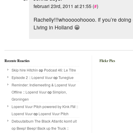
februari 23rd, 2011 at 21:55 (
#
)
Rachelly!!!whooooohoooo. if you’re doing
Living in Holland 😀
Recente Reacties
Flickr Pics
Skip hire Hitchin
op
Podcast 46: Le Titre
Episode 2 :: Lopend Vuur
op
Tuneglue
Reminder: Indiemeeting & Lopend Vuur
Offline :: Lopend Vuur
op
Simplon,
Groningen
Lopend Vuur Pitch powered by Kink FM ::
Lopend Vuur
op
Lopend Vuur Pitch
Debuutalbum The Black Atlantic komt uit
op Beep! Beep! Back up the Truck ::