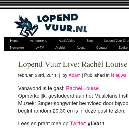
Home
Achtergrond
Audio/Video
Blog
Lopend Vuur Gro
Newswire
LV-TV
Archief
About
Contact
Zoeke
Lopend Vuur Live: Rachèl Louise
februari 23rd, 2011 | by
Adam
|
Published in
Nieuws
,
Vanavond is te gast:
Rachèl Louise
Opmerkelijk: gestudeerd aan het Musicians Insti
Muziek: Singer-songwriter beïnvloed door bijvo
begint rondom 20:30 en is in deze post te zien.
Lees en praat mee op
Twitter
:
#LVa11