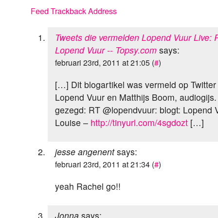
Feed
Trackback Address
Tweets die vermelden Lopend Vuur Live: R
Lopend Vuur -- Topsy.com
says:
februari 23rd, 2011 at 21:05 (
#
)
[…] Dit blogartikel was vermeld op Twitter
Lopend Vuur en Matthijs Boom, audiogijs. 
gezegd: RT @lopendvuur: blogt: Lopend V
Louise –
http://tinyurl.com/4sgdozt
[…]
jesse angenent
says:
februari 23rd, 2011 at 21:34 (
#
)
yeah Rachel go!!
Jonna
says: