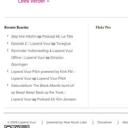
Lees verder »
Recente Reacties
Flickr Pics
Skip hire Hitchin
op
Podcast 46: Le Titre
Episode 2 :: Lopend Vuur
op
Tuneglue
Reminder: Indiemeeting & Lopend Vuur
Offline :: Lopend Vuur
op
Simplon,
Groningen
Lopend Vuur Pitch powered by Kink FM ::
Lopend Vuur
op
Lopend Vuur Pitch
Debuutalbum The Black Atlantic komt uit
op Beep! Beep! Back up the Truck ::
Lopend Vuur
op
Podcast 43: Kim Janssen
|
|
|
© 2009 Lopend Vuur
powered by New Music Labs
Disclaimer
Abo