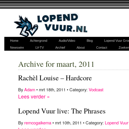
Home
Achtergrond
Audio/Video
Blog
Lopend Vuur Gro
Newswire
LV-TV
Archief
About
Contact
Zoeke
Archive for maart, 2011
Rachèl Louise – Hardcore
By
Adam
• mrt 18th, 2011 • Category:
Vodcast
Lees verder »
Lopend Vuur live: The Phrases
By
remcogaikema
• mrt 10th, 2011 • Category:
Lopend Vuur