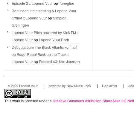
Episode 2 :: Lopend Vuur
op
Tuneglue
Reminder: Indiemeeting & Lopend Vuur
Offline :: Lopend Vuur
op
Simplon,
Groningen
Lopend Vuur Pitch powered by Kink FM ::
Lopend Vuur
op
Lopend Vuur Pitch
Debuutalbum The Black Atlantic komt uit
op Beep! Beep! Back up the Truck ::
Lopend Vuur
op
Podcast 43: Kim Janssen
|
|
|
© 2009 Lopend Vuur
powered by New Music Labs
Disclaimer
Abo
This work is licensed under a
Creative Commons Attribution-ShareAlike 3.0 Net