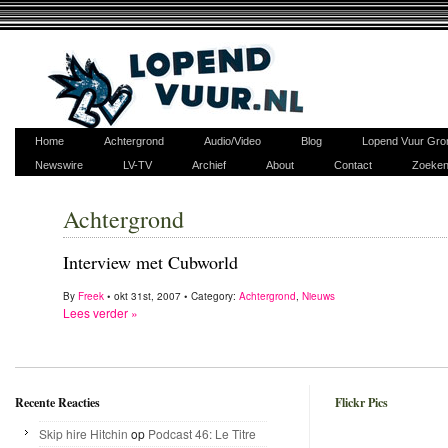
Home
Achtergrond
Audio/Video
Blog
Lopend Vuur Gro
Newswire
LV-TV
Archief
About
Contact
Zoeke
Achtergrond
Interview met Cubworld
By
Freek
• okt 31st, 2007 • Category:
Achtergrond
,
Nieuws
Lees verder »
Recente Reacties
Flickr Pics
Skip hire Hitchin
op
Podcast 46: Le Titre