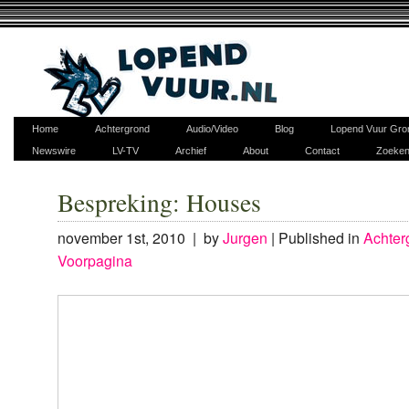
Home
Achtergrond
Audio/Video
Blog
Lopend Vuur Gro
Newswire
LV-TV
Archief
About
Contact
Zoeke
Bespreking: Houses
november 1st, 2010 | by
Jurgen
|
Published in
Achter
Voorpagina