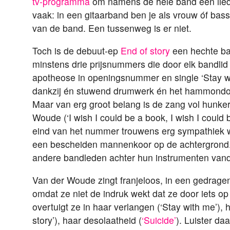
tv-programma
om namens de hele band een liedj
vaak: in een gitaarband ben je als vrouw óf bassi
van de band. Een tussenweg is er niet.
Toch is de debuut-ep
End of story
een hechte ba
minstens drie prijsnummers die door elk bandli
apotheose in openingsnummer en single ‘Stay wi
dankzij én stuwend drumwerk én het hammondorg
Maar van erg groot belang is de zang vol hunker
Woude (‘I wish I could be a book, I wish I could b
eind van het nummer trouwens erg sympathiek
een bescheiden mannenkoor op de achtergrond
andere bandleden achter hun instrumenten van
Van der Woude zingt franjeloos, in een gedragen
omdat ze niet de indruk wekt dat ze door iets op
overtuigt ze in haar verlangen (‘Stay with me’),
story’), haar desolaatheid (
‘Suicide’
). Luister d