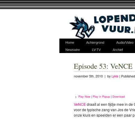
Home
Achtergrond
Audio/Video
Newswire
LV-TV
Archief
Episode 53: VeNCE
november 5th, 2010 | by
Lykle
|
Published
>
Play Now
|
Play in Popup
|
Download
VeNCE
draait al een tijdje mee in d
voor de typische zang van Jos de Vri
onze kluis en speelden er een paar 