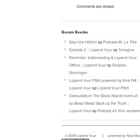
Comments are closed.
Recente Reacties
Skip hire Hitchin
op
Podcast 46: Le Titre
Episode 2 :: Lopend Vuur
op
Tuneglue
Reminder: Indiemeeting & Lopend Vuur
Offline :: Lopend Vuur
op
Simplon,
Groningen
Lopend Vuur Pitch powered by Kink FM ::
Lopend Vuur
op
Lopend Vuur Pitch
Debuutalbum The Black Atlantic komt uit
op Beep! Beep! Back up the Truck ::
Lopend Vuur
op
Podcast 43: Kim Jansse
|
© 2009 Lopend Vuur
powered by New Mus