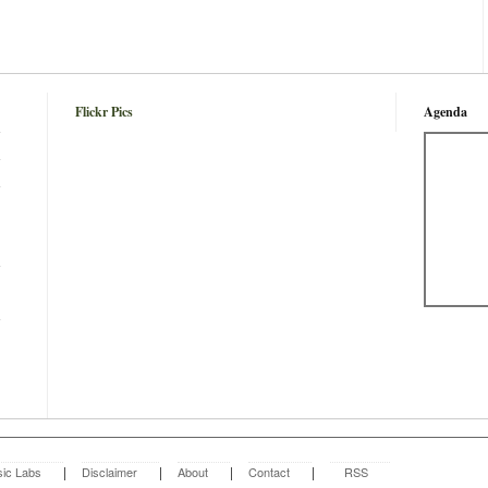
Flickr Pics
Agenda
n
|
|
|
|
ic Labs
Disclaimer
About
Contact
RSS