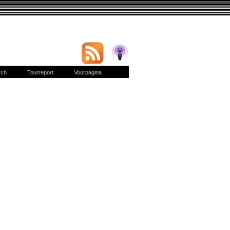
rch
Tourreport
Voorpagina