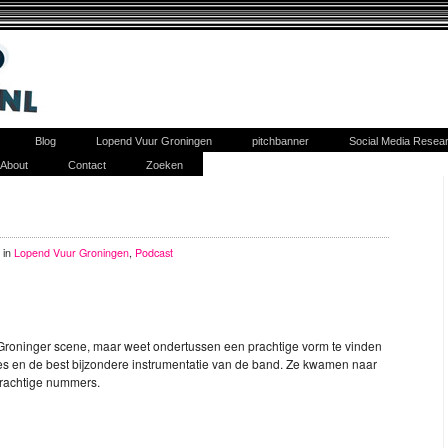
Blog
Lopend Vuur Groningen
pitchbanner
Social Media Resea
About
Contact
Zoeken
 in
Lopend Vuur Groningen
,
Podcast
e Groninger scene, maar weet ondertussen een prachtige vorm te vinden
es en de best bijzondere instrumentatie van de band. Ze kwamen naar
prachtige nummers.