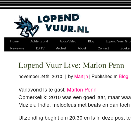
Home
Achtergrond
Audio/Video
Blog
Lopend Vuur Gro
Newswire
LV-TV
Archief
About
Contact
Zoeke
Lopend Vuur Live: Marlon Penn
november 24th, 2010 | by
Martijn
|
Published in
Blog
,
Vanavond is te gast:
Marlon Penn
Opmerkelijk: 2010 was een goed jaar, maar wa
Muziek: Indie, melodieus met beats en dan toch 
Uitzending begint om 20:30 en is in deze post te