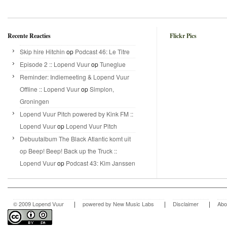
Recente Reacties
Flickr Pics
Skip hire Hitchin
op
Podcast 46: Le Titre
Episode 2 :: Lopend Vuur
op
Tuneglue
Reminder: Indiemeeting & Lopend Vuur
Offline :: Lopend Vuur
op
Simplon,
Groningen
Lopend Vuur Pitch powered by Kink FM ::
Lopend Vuur
op
Lopend Vuur Pitch
Debuutalbum The Black Atlantic komt uit
op Beep! Beep! Back up the Truck ::
Lopend Vuur
op
Podcast 43: Kim Janssen
|
|
|
© 2009 Lopend Vuur
powered by New Music Labs
Disclaimer
Abo