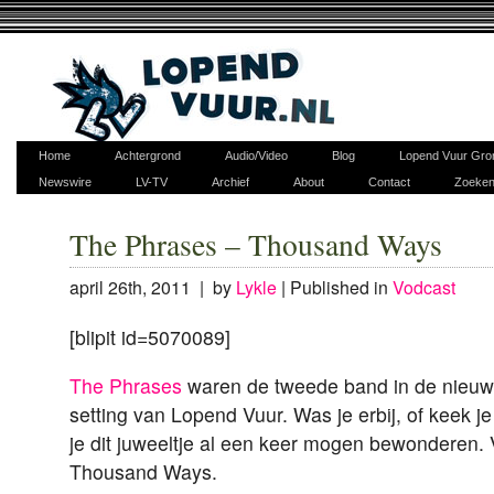
Home
Achtergrond
Audio/Video
Blog
Lopend Vuur Gro
Newswire
LV-TV
Archief
About
Contact
Zoeke
The Phrases – Thousand Ways
april 26th, 2011 | by
Lykle
|
Published in
Vodcast
[blipit id=5070089]
The Phrases
waren de tweede band in de nieuwe
setting van Lopend Vuur. Was je erbij, of keek j
je dit juweeltje al een keer mogen bewonderen.
Thousand Ways.