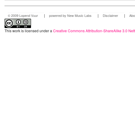
|
|
|
© 2009 Lopend Vuur
powered by New Music Labs
Disclaimer
Abo
This work is licensed under a
Creative Commons Attribution-ShareAlike 3.0 Net