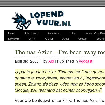
Home
Achtergrond
Audio/Video
Blog
Lopend Vuur Gro
Newswire
LV-TV
Archief
About
Contact
Zoeke
Thomas Azier – I’ve been away to
april 3rd, 2008 | by
Ard
|
Published in
Vodcast
<update januari 2012> Thomas heeft ons gevr
opname te verwijderen, aangezien hij tegenwoord
speelt. Zolang als deze video nog zo hoog scoor
Google, zou niemand dat echter doorkrijgen 😉
Voor wie benieuwd is: zo klinkt Thomas Azier twee