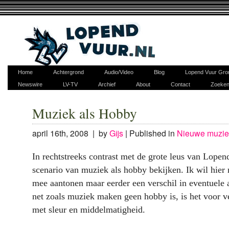
Home
Achtergrond
Audio/Video
Blog
Lopend Vuur Gro
Newswire
LV-TV
Archief
About
Contact
Zoeke
Muziek als Hobby
april 16th, 2008 | by
Gijs
|
Published in
Nieuwe muzie
In rechtstreeks contrast met de grote leus van Lopen
scenario van muziek als hobby bekijken. Ik wil hier n
mee aantonen maar eerder een verschil in eventuele 
net zoals muziek maken geen hobby is, is het voor 
met sleur en middelmatigheid.