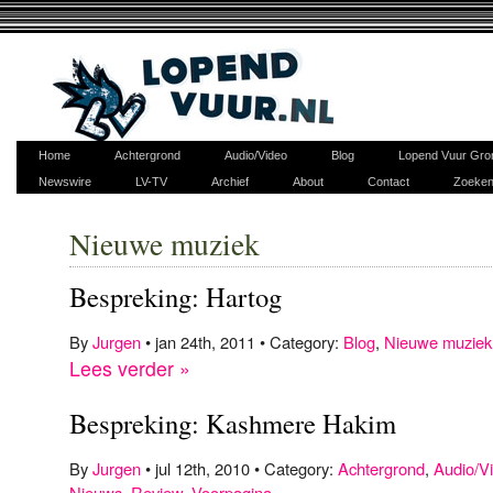
Home
Achtergrond
Audio/Video
Blog
Lopend Vuur Gro
Newswire
LV-TV
Archief
About
Contact
Zoeke
Nieuwe muziek
Bespreking: Hartog
By
Jurgen
• jan 24th, 2011 • Category:
Blog
,
Nieuwe muziek
Lees verder »
Bespreking: Kashmere Hakim
By
Jurgen
• jul 12th, 2010 • Category:
Achtergrond
,
Audio/V
Nieuws
,
Review
,
Voorpagina