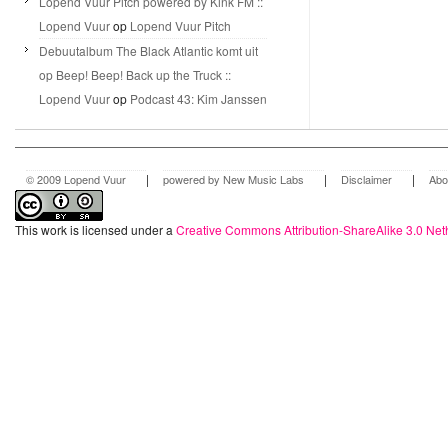
Lopend Vuur Pitch powered by Kink FM ::
Lopend Vuur
op
Lopend Vuur Pitch
Debuutalbum The Black Atlantic komt uit
op Beep! Beep! Back up the Truck ::
Lopend Vuur
op
Podcast 43: Kim Janssen
|
|
|
© 2009 Lopend Vuur
powered by New Music Labs
Disclaimer
Abo
This work is licensed under a
Creative Commons Attribution-ShareAlike 3.0 Net