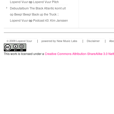
Lopend Vuur
op
Lopend Vuur Pitch
Debuutalbum The Black Atlantic komt uit
op Beep! Beep! Back up the Truck ::
Lopend Vuur
op
Podcast 43: Kim Janssen
|
|
|
© 2009 Lopend Vuur
powered by New Music Labs
Disclaimer
Abo
This work is licensed under a
Creative Commons Attribution-ShareAlike 3.0 Net