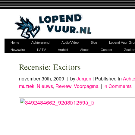
Home
Achtergrond
Audio/Video
Blog
Lopend Vuur Gro
Newswire
LV-TV
Archief
About
Contact
Zoeke
Recensie: Excitors
november 30th, 2009 | by
Jurgen
|
Published in
Achte
muziek
,
Nieuws
,
Review
,
Voorpagina
|
4 Comments