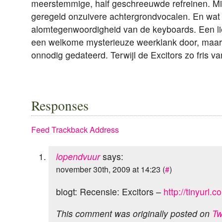
meerstemmige, half geschreeuwde refreinen. Mi
geregeld onzuivere achtergrondvocalen. En wat
alomtegenwoordigheid van de keyboards. Een li
een welkome mysterieuze weerklank door, maar v
onnodig gedateerd. Terwijl de Excitors zo fris va
Responses
Feed
Trackback Address
lopendvuur
says:
november 30th, 2009 at 14:23 (
#
)
blogt: Recensie: Excitors –
http://tinyurl.
This comment was originally posted on
Tw