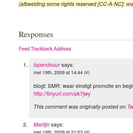
(afbeelding some rights reserved [CC-A-NC]:
ww
Responses
Feed
Trackback Address
lopendvuur
says:
mei 19th, 2009 at 14:44 (
#
)
blogt: SMR: waar eindigt promotie en beg
http://tinyurl.com/pk7jwy
This comment was originally posted on
Tw
Martijn
says:
mei 19th, 2009 at 21:53 (
#
)