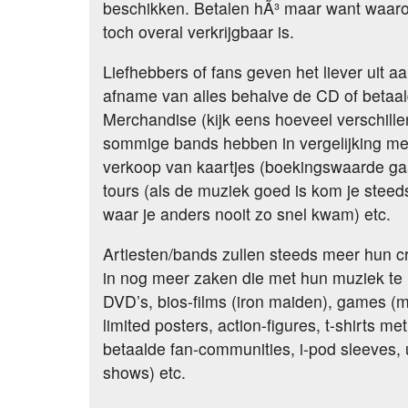
beschikken. Betalen hÃ³ maar want waarom
toch overal verkrijgbaar is.
Liefhebbers of fans geven het liever uit 
afname van alles behalve de CD of betaal
Merchandise (kijk eens hoeveel verschill
sommige bands hebben in vergelijking met
verkoop van kaartjes (boekingswaarde ga
tours (als de muziek goed is kom je steed
waar je anders nooit zo snel kwam) etc.
Artiesten/bands zullen steeds meer hun cre
in nog meer zaken die met hun muziek t
DVD’s, bios-films (iron maiden), games (me
limited posters, action-figures, t-shirts me
betaalde fan-communities, i-pod sleeves,
shows) etc.