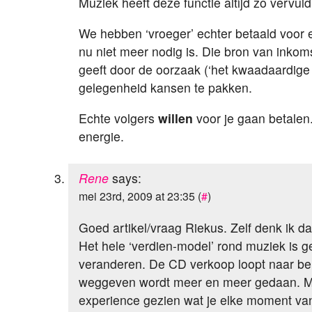
Muziek heeft deze functie altijd zo vervuld
We hebben ‘vroeger’ echter betaald voor 
nu niet meer nodig is. Die bron van inkom
geeft door de oorzaak (‘het kwaadaardige 
gelegenheid kansen te pakken.
Echte volgers
willen
voor je gaan betalen.
energie.
Rene
says:
mei 23rd, 2009 at 23:35 (
#
)
Goed artikel/vraag Riekus. Zelf denk ik dat 
Het hele ‘verdien-model’ rond muziek is 
veranderen. De CD verkoop loopt naar be
weggeven wordt meer en meer gedaan. M
experience gezien wat je elke moment van