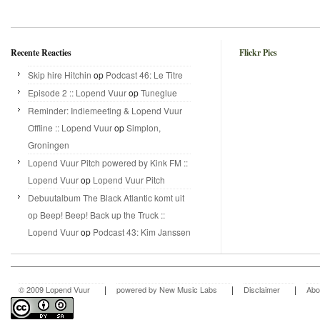
Recente Reacties
Flickr Pics
Skip hire Hitchin
op
Podcast 46: Le Titre
Episode 2 :: Lopend Vuur
op
Tuneglue
Reminder: Indiemeeting & Lopend Vuur
Offline :: Lopend Vuur
op
Simplon,
Groningen
Lopend Vuur Pitch powered by Kink FM ::
Lopend Vuur
op
Lopend Vuur Pitch
Debuutalbum The Black Atlantic komt uit
op Beep! Beep! Back up the Truck ::
Lopend Vuur
op
Podcast 43: Kim Janssen
|
|
|
© 2009 Lopend Vuur
powered by New Music Labs
Disclaimer
Abo