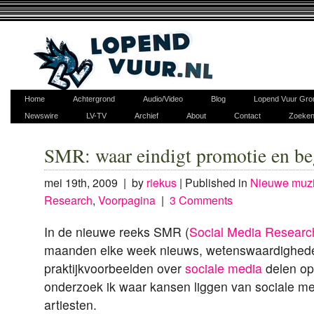
Home
Achtergrond
Audio/Video
Blog
Lopend Vuur Gro
Newswire
LV-TV
Archief
About
Contact
Zoeke
SMR: waar eindigt promotie en be
mei 19th, 2009 | by
riekus
|
Published in
Nieuwe muz
Research
,
Voorpagina
|
3 Comments
In de nieuwe reeks SMR (
Social Media Researc
maanden elke week nieuws, wetenswaardighed
praktijkvoorbeelden over
sociale media
delen op
onderzoek ik waar kansen liggen van sociale me
artiesten.