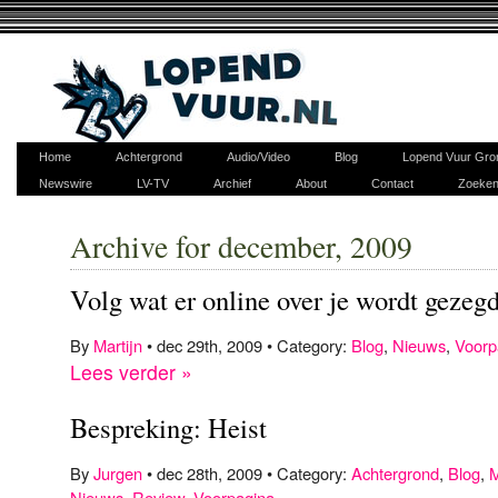
Home
Achtergrond
Audio/Video
Blog
Lopend Vuur Gro
Newswire
LV-TV
Archief
About
Contact
Zoeke
Archive for december, 2009
Volg wat er online over je wordt gezeg
By
Martijn
• dec 29th, 2009 • Category:
Blog
,
Nieuws
,
Voorp
Lees verder »
Bespreking: Heist
By
Jurgen
• dec 28th, 2009 • Category:
Achtergrond
,
Blog
,
M
Nieuws
,
Review
,
Voorpagina