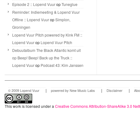
Episode 2 :: Lopend Vuur
op
Tuneglue
Reminder: Indiemeeting & Lopend Vuur
Offline :: Lopend Vuur
op
Simplon,
Groningen
Lopend Vuur Pitch powered by Kink FM ::
Lopend Vuur
op
Lopend Vuur Pitch
Debuutalbum The Black Atlantic komt uit
op Beep! Beep! Back up the Truck ::
Lopend Vuur
op
Podcast 43: Kim Janssen
|
|
|
© 2009 Lopend Vuur
powered by New Music Labs
Disclaimer
Abo
This work is licensed under a
Creative Commons Attribution-ShareAlike 3.0 Net