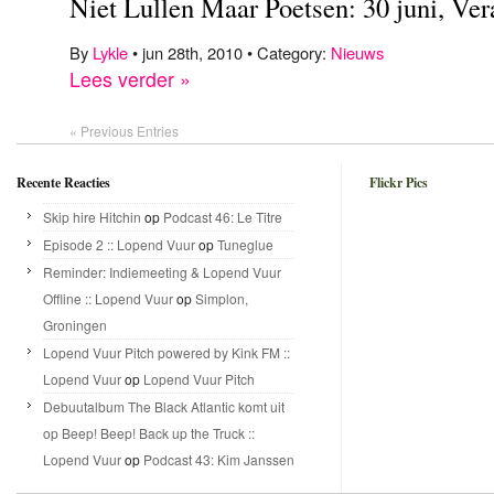
Niet Lullen Maar Poetsen: 30 juni, Ve
By
Lykle
• jun 28th, 2010 • Category:
Nieuws
Lees verder »
« Previous Entries
Recente Reacties
Flickr Pics
Skip hire Hitchin
op
Podcast 46: Le Titre
Episode 2 :: Lopend Vuur
op
Tuneglue
Reminder: Indiemeeting & Lopend Vuur
Offline :: Lopend Vuur
op
Simplon,
Groningen
Lopend Vuur Pitch powered by Kink FM ::
Lopend Vuur
op
Lopend Vuur Pitch
Debuutalbum The Black Atlantic komt uit
op Beep! Beep! Back up the Truck ::
Lopend Vuur
op
Podcast 43: Kim Janssen