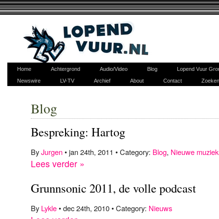
Home
Achtergrond
Audio/Video
Blog
Lopend Vuur Gro
Newswire
LV-TV
Archief
About
Contact
Zoeke
Blog
Bespreking: Hartog
By
Jurgen
• jan 24th, 2011 • Category:
Blog
,
Nieuwe muziek
Lees verder »
Grunnsonic 2011, de volle podcast
By
Lykle
• dec 24th, 2010 • Category:
Nieuws